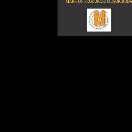
MÁR-TON PRODUKCIÓ MŰSORIROD