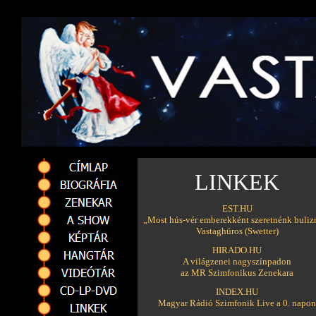
LINKEK
EST.HU
„Most hús-vér emberekként szeretnénk bulizn
Vastaghúros (Swetter)
HIRADO.HU
A világzenei nagyszínpadon
az MR Szimfonikus Zenekara
INDEX.HU
Magyar Rádió Szimfonik Live a 0. napon
.