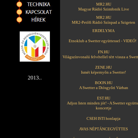
MR2.HU
Magyar Rádió Szimfonik Live
MR2.HU
MR2-Petőfi Rádió Színpad a Szigeten
ERDELY.MA
Etnoklub a Swetter együttessel - VIDEÓ!
FN.HU
Világszínvonalú felvétellel tért vissza a Swett
ZENE.HU
Ismét képernyőn a Swetter!
2013..
BOON.HU
A Swetter a Diósgyőri Várban
EST.HU
Adjon Isten minden jót! - A Swetter együtt
koncertje
CSEH ISTI honlapja
AVAS NÉPTÁNCEGYÜTTES